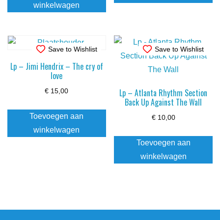
winkelwagen
Save to Wishlist
Save to Wishlist
Lp – Jimi Hendrix – The cry of
love
Lp – Atlanta Rhythm Section
€
15,00
Back Up Against The Wall
Toevoegen aan
€
10,00
winkelwagen
Toevoegen aan
winkelwagen