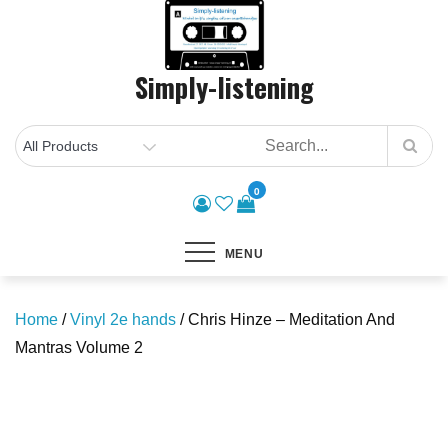
Skip
to
content
Simply-listening
0
MENU
Home
/
Vinyl 2e hands
/ Chris Hinze – Meditation And
Mantras Volume 2
Save to Wishlist