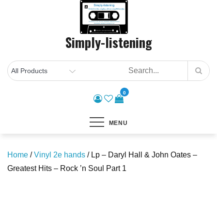
Skip
to
content
Simply-listening
0
MENU
Home
/
Vinyl 2e hands
/ Lp – Daryl Hall & John Oates –
Greatest Hits – Rock ’n Soul Part 1
Save to Wishlist