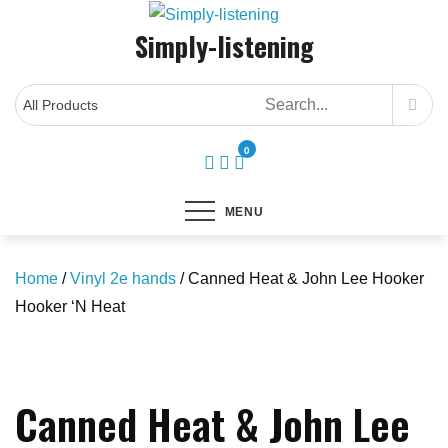
Skip
Simply-listening
to
content
0
MENU
Home
/
Vinyl 2e hands
/ Canned Heat & John Lee Hooker
Hooker ‘N Heat
Save to Wishlist
Canned Heat & John Lee