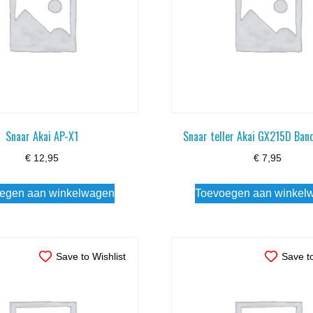
Snaar Akai AP-X1
Snaar teller Akai GX215D Ban
€
12,95
€
7,95
egen aan winkelwagen
Toevoegen aan winkel
Save to Wishlist
Save to