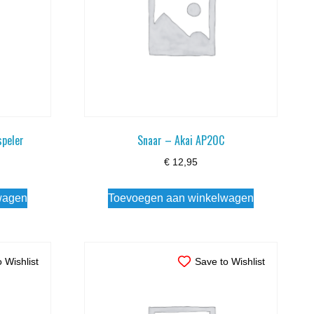
speler
Snaar – Akai AP20C
€
12,95
wagen
Toevoegen aan winkelwagen
 Wishlist
Save to Wishlist