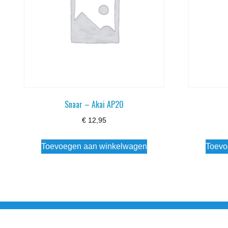
Snaar – Akai AP20
€
12,95
Toevoegen aan winkelwagen
Toevo
Noorderstraat 27 9971 AB Ulrum 06-206 142 0