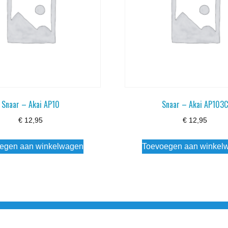
Snaar – Akai AP10
Snaar – Akai AP103
€
12,95
€
12,95
egen aan winkelwagen
Toevoegen aan winkel
3 info@simply-listening.nl OPENINGSTIJDEN WINKEL Ma - Di G