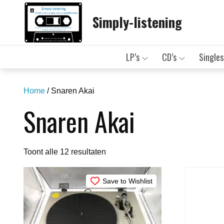
Skip
Simply-listening
to
content
LP’s
CD’s
Singles
Home
/ Snaren Akai
Snaren Akai
Gesorteerd
Toont alle 12 resultaten
op
nieuwste
Save to Wishlist