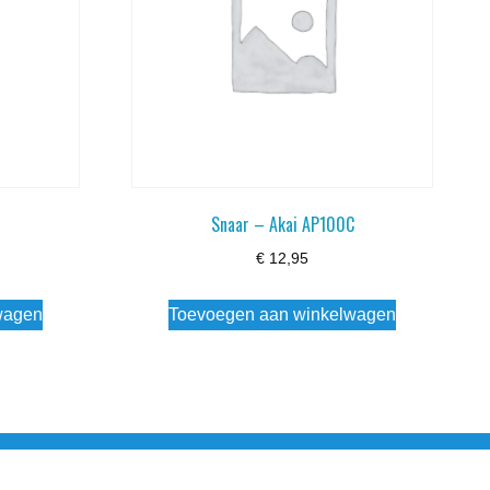
C
Snaar – Akai AP100C
€
12,95
wagen
Toevoegen aan winkelwagen
esloten Wo - Za10:00 - 17:00 Zondag Gesloten