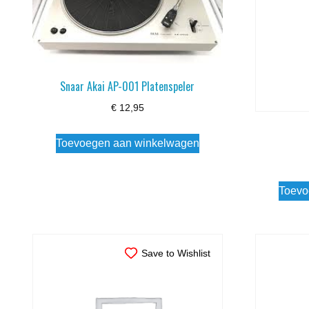
Snaar Akai AP-001 Platenspeler
€
12,95
Toevoegen aan winkelwagen
Toevo
Save to Wishlist