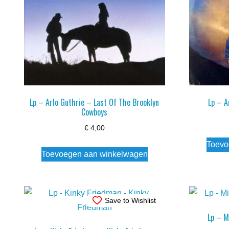
Lp – Arlo Guthrie – Last Of The Brooklyn
Lp – A
Cowboys
€
4,00
Toevo
Toevoegen aan winkelwagen
Save to Wishlist
Lp – 