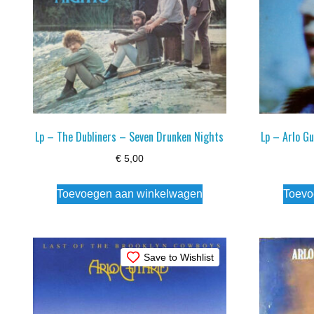
Lp – The Dubliners – Seven Drunken Nights
Lp – Arlo G
€
5,00
Toevoegen aan winkelwagen
Toevo
Save to Wishlist