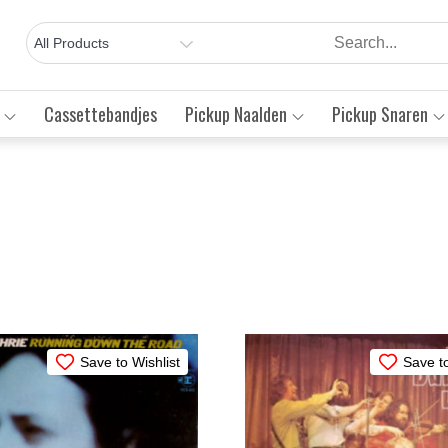
Cassettebandjes
Pickup Naalden
Pickup Snaren
rteerd
wste
Save to Wishlist
Save to