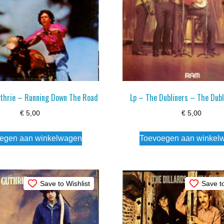
uthrie – Running Down The Road
Lp – The Dubliners – The Dubl
€
5,00
€
5,00
egen aan winkelwagen
Toevoegen aan winkel
Save to Wishlist
Save to