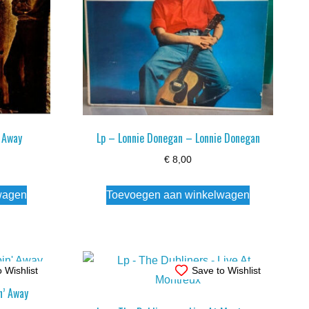
y Away
Lp – Lonnie Donegan – Lonnie Donegan
€
8,00
wagen
Toevoegen aan winkelwagen
 Wishlist
Save to Wishlist
n’ Away