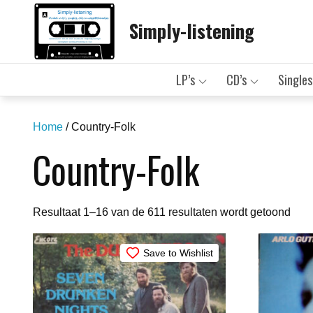
Skip
Simply-listening
to
content
LP’s
CD’s
Singles
Home
/ Country-Folk
Country-Folk
Geso
Resultaat 1–16 van de 611 resultaten wordt getoond
op
nieu
Save to Wishlist