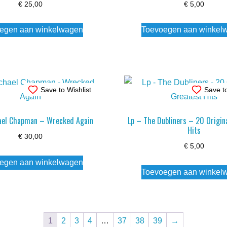
€
25,00
€
5,00
egen aan winkelwagen
Toevoegen aan winkel
Save to Wishlist
Save to
ael Chapman – Wrecked Again
Lp – The Dubliners – 20 Origin
Hits
€
30,00
€
5,00
egen aan winkelwagen
Toevoegen aan winkel
1
2
3
4
…
37
38
39
→