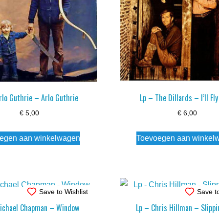
rlo Guthrie – Arlo Guthrie
Lp – The Dillards – I’ll Fl
€
5,00
€
6,00
egen aan winkelwagen
Toevoegen aan winkel
Save to Wishlist
Save to
Michael Chapman – Window
Lp – Chris Hillman – Slippi