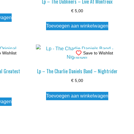
Lp – The Dubliners – Live At Montreux
€
5,00
wagen
Toevoegen aan winkelwagen
 Wishlist
Save to Wishlist
al Greatest
Lp – The Charlie Daniels Band – Nightrider
€
5,00
Toevoegen aan winkelwagen
wagen