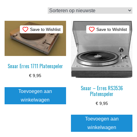
op
nieuwste
Save to Wishlist
Save to Wishlist
Snaar Erres 1711 Platenspeler
€
9,95
Snaar – Erres RS3536
Toevoegen aan
Platenspeler
winkelwagen
€
9,95
Toevoegen aan
winkelwagen