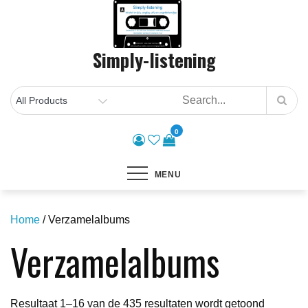
Skip
to
content
Simply-listening
0
MENU
Home
/ Verzamelalbums
Verzamelalbums
Gesortee
Resultaat 1–16 van de 435 resultaten wordt getoond