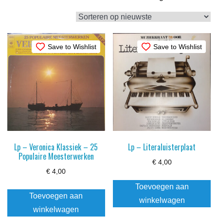
op
nieuwste
Save to Wishlist
Save to Wishlist
Lp – Veronica Klassiek – 25
Lp – Literaluisterplaat
Populaire Meesterwerken
€
4,00
€
4,00
Toevoegen aan
Toevoegen aan
winkelwagen
winkelwagen