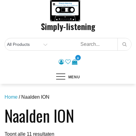
Skip
to
content
Simply-listening
0
MENU
Home
/ Naalden ION
Naalden ION
Gesorteerd
Toont alle 11 resultaten