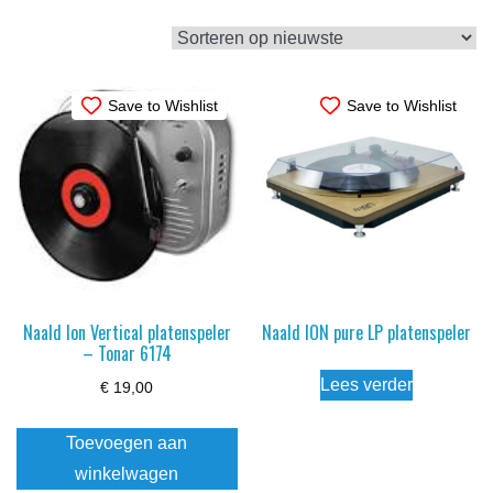
op
nieuwste
Save to Wishlist
Save to Wishlist
Naald Ion Vertical platenspeler
Naald ION pure LP platenspeler
– Tonar 6174
Lees verder
€
19,00
Toevoegen aan
winkelwagen