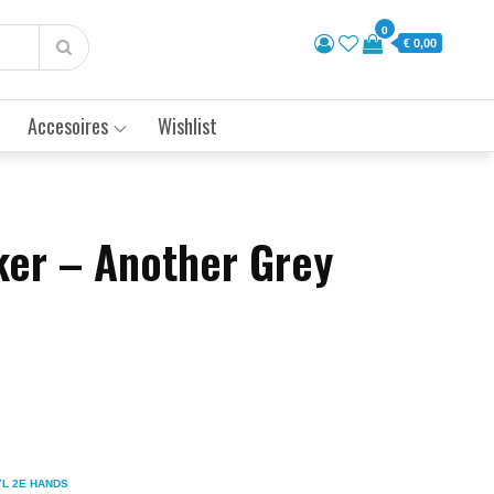
0
€ 0,00
Accesoires
Wishlist
er – Another Grey
YL 2E HANDS