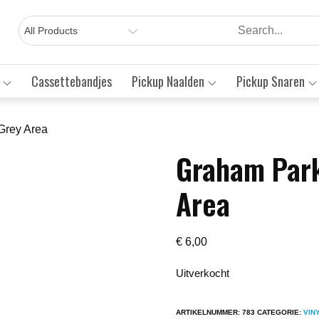
Cassettebandjes
Pickup Naalden
Pickup Snaren
Grey Area
Graham Park
Save to Wishlist
Area
€
6,00
Uitverkocht
ARTIKELNUMMER:
783
CATEGORIE:
VIN