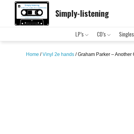
Skip
Simply-listening
to
content
LP’s
CD’s
Singles
Home
/
Vinyl 2e hands
/ Graham Parker – Another 