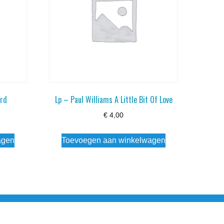
ard
Lp – Paul Williams A Little Bit Of Love
€
4,00
agen
Toevoegen aan winkelwagen
esloten Wo - Za10:00 - 17:00 Zondag Gesloten