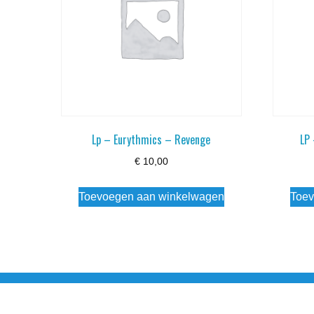
Lp – Eurythmics – Revenge
LP
€
10,00
Toevoegen aan winkelwagen
Toev
Noorderstraat 27 9971 AB Ulrum 06-206 142 0