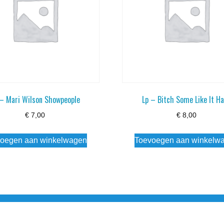
 – Mari Wilson Showpeople
Lp – Bitch Some Like It H
€
7,00
€
8,00
oegen aan winkelwagen
Toevoegen aan winkelw
3 info@simply-listening.nl OPENINGSTIJDEN WINKEL Ma - Di G