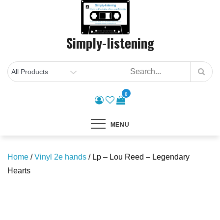
Skip
to
content
Simply-listening
0
MENU
Home
/
Vinyl 2e hands
/ Lp – Lou Reed – Legendary
Hearts
Save to Wishlist