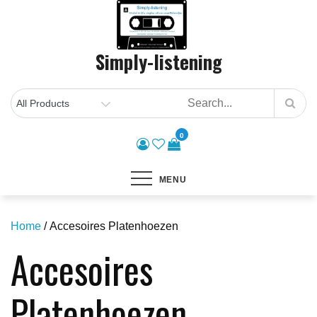
Skip
to
content
Simply-listening
0
MENU
Home
/ Accesoires Platenhoezen
Accesoires
Platenhoezen