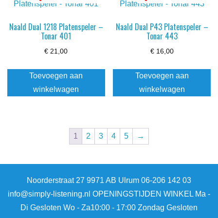
Naald Dual 1218 Platenspeler –
Naald Dual P43 Platenspeler –
Tonar 401
Tonar 443
€
21,00
€
16,00
Toevoegen aan
Toevoegen aan
winkelwagen
winkelwagen
1
2
3
4
5
→
Noorderstraat 27 9971 AB Ulrum 06-206 142 03
info@simply-listening.nl OPENINGSTIJDEN WINKEL Ma -
Di Gesloten Wo - Za10:00 - 17:00 Zondag Gesloten