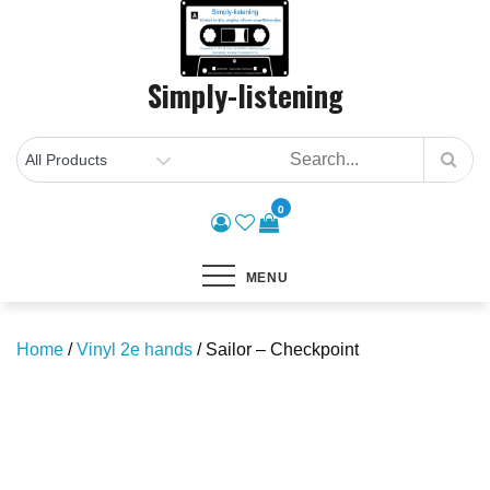
Skip
to
content
Simply-listening
0
MENU
Home
/
Vinyl 2e hands
/ Sailor – Checkpoint
Save to Wishlist