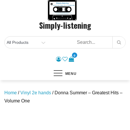
Skip
to
content
Simply-listening
0
MENU
Home
/
Vinyl 2e hands
/ Donna Summer – Greatest Hits –
Volume One
Save to Wishlist