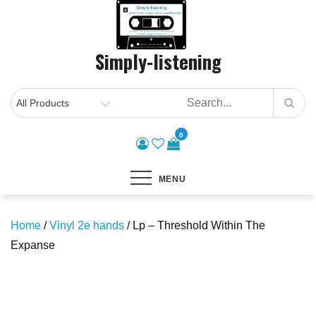
Skip
to
content
Simply-listening
0
MENU
Home
/
Vinyl 2e hands
/ Lp – Threshold Within The
Expanse
Save to Wishlist