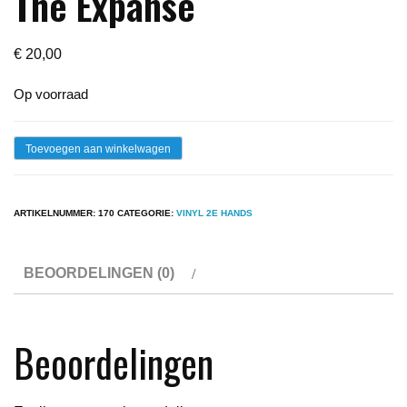
The Expanse
€
20,00
Op voorraad
Lp
Toevoegen aan winkelwagen
-
Threshold
ARTIKELNUMMER:
170
CATEGORIE:
VINYL 2E HANDS
Within
The
BEOORDELINGEN (0)
Expanse
aantal
Beoordelingen