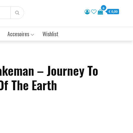
0
€ 0,00
Accesoires
Wishlist
akeman – Journey To
Of The Earth