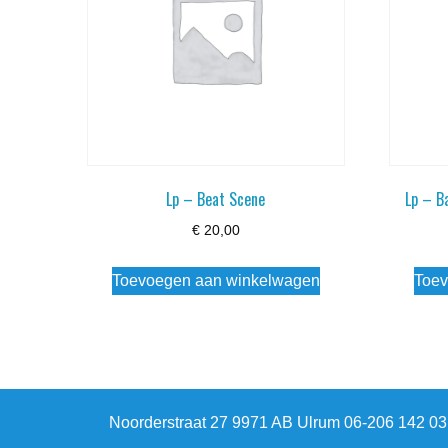
Lp – Beat Scene
Lp – B
€
20,00
Toevoegen aan winkelwagen
Toev
Noorderstraat 27 9971 AB Ulrum 06-206 142 0