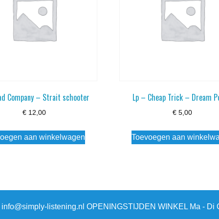
ad Company – Strait schooter
Lp – Cheap Trick – Dream P
€
12,00
€
5,00
oegen aan winkelwagen
Toevoegen aan winkelw
3 info@simply-listening.nl OPENINGSTIJDEN WINKEL Ma - Di G