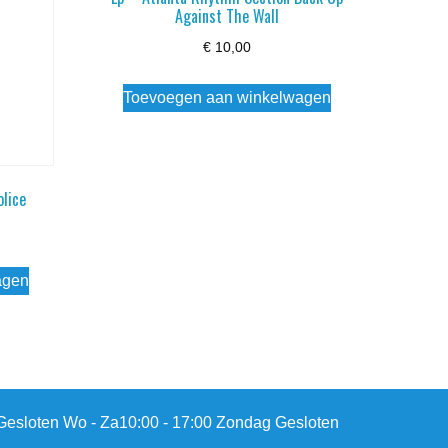
Against The Wall
€
10,00
Toevoegen aan winkelwagen
olice
agen
esloten Wo - Za10:00 - 17:00 Zondag Gesloten