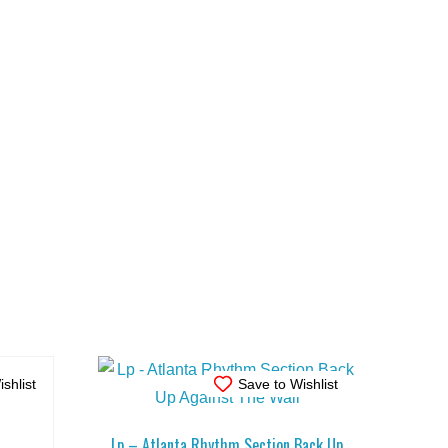
shlist
Save to Wishlist
Lp – Atlanta Rhythm Section Back Up