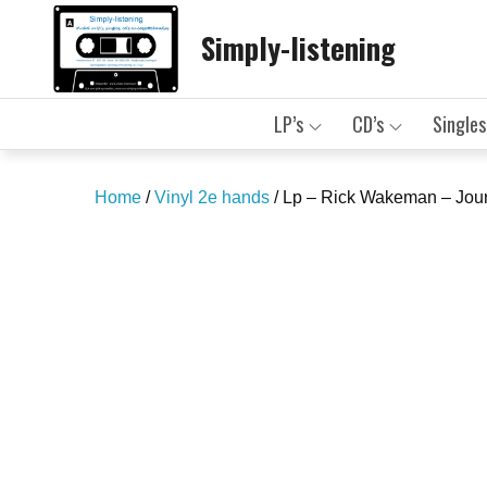
Skip
Simply-listening
to
content
LP’s
CD’s
Singles
Home
/
Vinyl 2e hands
/ Lp – Rick Wakeman – Jour