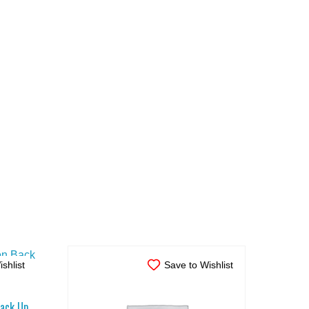
shlist
Save to Wishlist
Back Up