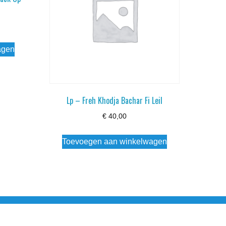
agen
Lp – Freh Khodja Bachar Fi Leil
€
40,00
Toevoegen aan winkelwagen
esloten Wo - Za10:00 - 17:00 Zondag Gesloten