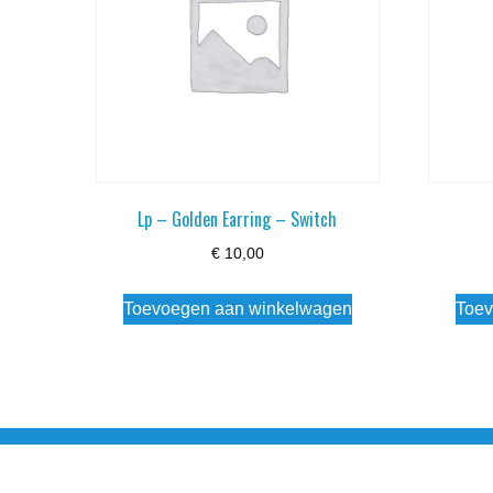
Lp – Golden Earring – Switch
€
10,00
Toevoegen aan winkelwagen
Toev
Noorderstraat 27 9971 AB Ulrum 06-206 142 0