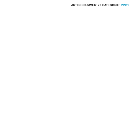
Bitch
ARTIKELNUMMER:
70
CATEGORIE:
VINY
Some
Like
It
Hard
aantal