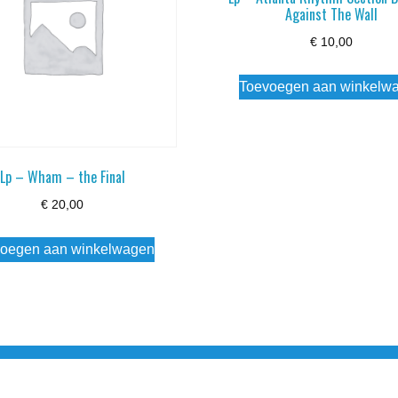
Against The Wall
€
10,00
Toevoegen aan winkelw
Lp – Wham – the Final
€
20,00
oegen aan winkelwagen
3 info@simply-listening.nl OPENINGSTIJDEN WINKEL Ma - Di G