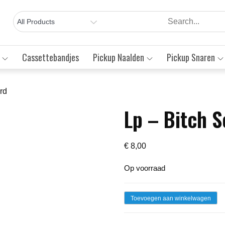
Cassettebandjes
Pickup Naalden
Pickup Snaren
rd
Lp – Bitch S
Save to Wishlist
€
8,00
Op voorraad
Lp
Toevoegen aan winkelwagen
-