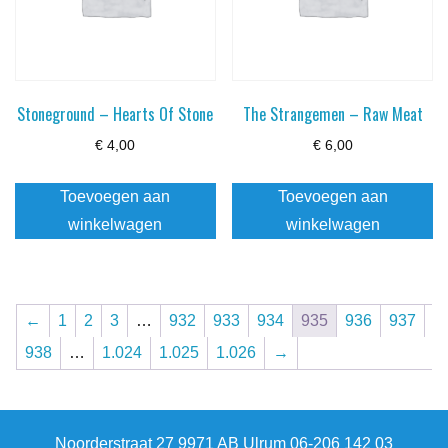
Stoneground – Hearts Of Stone
The Strangemen – Raw Meat
€
4,00
€
6,00
Toevoegen aan
Toevoegen aan
winkelwagen
winkelwagen
←
1
2
3
…
932
933
934
935
936
937
938
…
1.024
1.025
1.026
→
Noorderstraat 27 9971 AB Ulrum 06-206 142 03