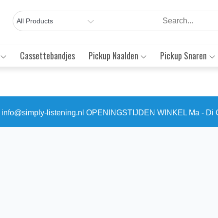
Cassettebandjes
Pickup Naalden
Pickup Snaren
3 info@simply-listening.nl OPENINGSTIJDEN WINKEL Ma - Di G