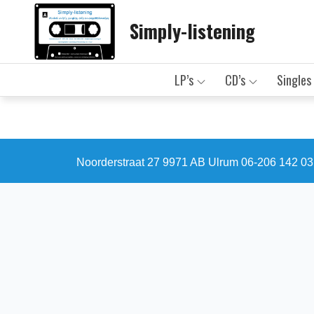
Skip
Simply-listening
to
content
LP’s
CD’s
Singles
Noorderstraat 27 9971 AB Ulrum 06-206 142 0