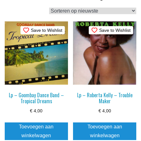
op
nieuwste
Save to Wishlist
Save to Wishlist
Lp – Goombay Dance Band –
Lp – Roberta Kelly – Trouble
Tropical Dreams
Maker
€
4,00
€
4,00
Toevoegen aan
Toevoegen aan
winkelwagen
winkelwagen