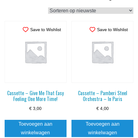
op
nieu
Save to Wishlist
Save to Wishlist
Cassette – Give Me That Easy
Cassette – Pamberi Steel
Feeling One More Time!
Orchestra – In Paris
€
3,00
€
4,00
Toevoegen aan
Toevoegen aan
winkelwagen
winkelwagen