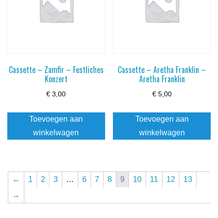
Cassette – Zamfir – Festliches
Cassette – Aretha Franklin –
Konzert
Aretha Franklin
€
3,00
€
5,00
Toevoegen aan
Toevoegen aan
winkelwagen
winkelwagen
←
1
2
3
…
6
7
8
9
10
11
12
13
→