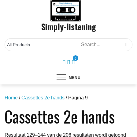
Skip
to
content
Simply-listening
0
MENU
Home
/
Cassettes 2e hands
/ Pagina 9
Cassettes 2e hands
Geso
Resultaat 129–144 van de 206 resultaten wordt getoond