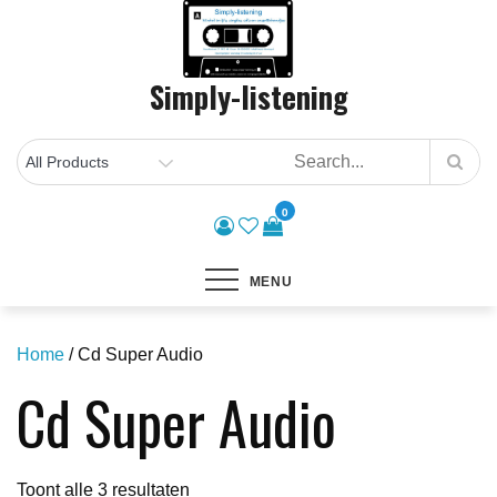
Skip
to
content
Simply-listening
0
MENU
Home
/ Cd Super Audio
Cd Super Audio
Gesorteerd
Toont alle 3 resultaten