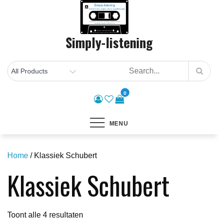
Skip
to
content
Simply-listening
0
MENU
Home
/ Klassiek Schubert
Klassiek Schubert
Gesorteerd
Toont alle 4 resultaten