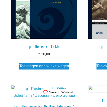
Lp – Debussy – La Mer
Lp –
€
20,00
Toevoegen aan winkelwagen
Toevo
Save to Wishlist
Lp 
Lp – Rostropovitch, Britten, Schumann /