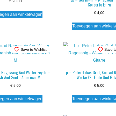
€
20,00
Concerto En Fa
€
4,00
egen aan winkelwagen
Toevoegen aan winkel
Save to Wishlist
Save to
 Ragossnig And Walter Feybli –
Lp – Peter-Lukas Graf, Konrad 
sh And South American M
Werke F?r Flote Und Git
€
5,00
€
5,00
egen aan winkelwagen
Toevoegen aan winkel