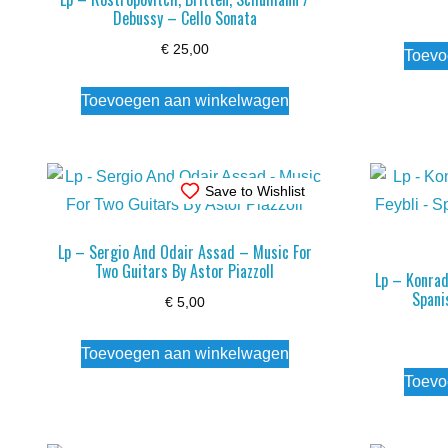
Debussy – Cello Sonata
€
25,00
Toevo
Toevoegen aan winkelwagen
Save to Wishlist
Lp – Sergio And Odair Assad – Music For
Two Guitars By Astor Piazzoll
Lp – Konrad
Spani
€
5,00
Toevoegen aan winkelwagen
Toevo