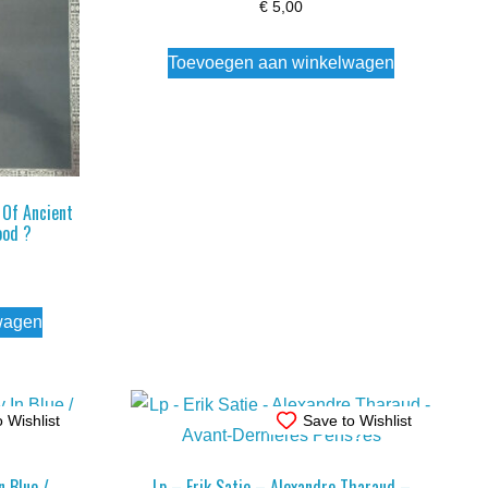
€
5,00
Toevoegen aan winkelwagen
Of Ancient
ood ?
wagen
 Wishlist
Save to Wishlist
 Blue /
Lp – Erik Satie – Alexandre Tharaud –