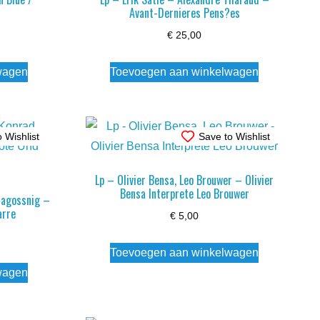
Avant-Dernieres Pens?es
€
25,00
wagen
Toevoegen aan winkelwagen
 Wishlist
Save to Wishlist
Lp – Olivier Bensa, Leo Brouwer – Olivier
Bensa Interprete Leo Brouwer
Ragossnig –
arre
€
5,00
Toevoegen aan winkelwagen
wagen