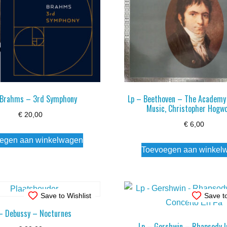
 Brahms – 3rd Symphony
Lp – Beethoven – The Academy 
Music, Christopher Hogw
€
20,00
€
6,00
egen aan winkelwagen
Toevoegen aan winkel
Save to Wishlist
Save to
– Debussy – Nocturnes
Lp – Gershwin – Rhapsody In