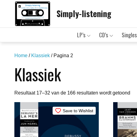
Skip
Simply-listening
to
content
LP’s
CD’s
Singles
Home
/
Klassiek
/ Pagina 2
Klassiek
Ge
Resultaat 17–32 van de 166 resultaten wordt getoond
op
ni
Save to Wishlist