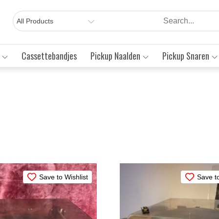
Cassettebandjes
Pickup Naalden
Pickup Snaren
rteerd
wste
Save to Wishlist
Save to