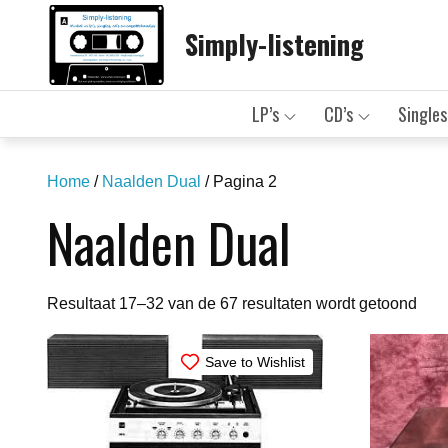
Skip
Simply-listening
to
content
LP’s
CD’s
Singles
Home
/
Naalden Dual
/ Pagina 2
Naalden Dual
Geso
Resultaat 17–32 van de 67 resultaten wordt getoond
op
nieu
Save to Wishlist