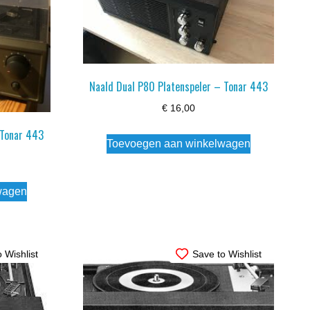
Naald Dual P80 Platenspeler – Tonar 443
€
16,00
 Tonar 443
Toevoegen aan winkelwagen
wagen
 Wishlist
Save to Wishlist