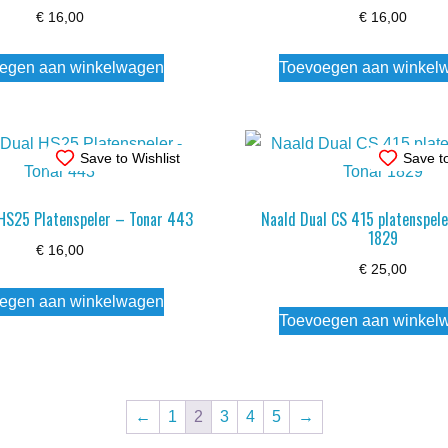
€
16,00
€
16,00
egen aan winkelwagen
Toevoegen aan winkel
Save to Wishlist
Save to
 HS25 Platenspeler – Tonar 443
Naald Dual CS 415 platenspele
1829
€
16,00
€
25,00
egen aan winkelwagen
Toevoegen aan winkel
←
1
2
3
4
5
→