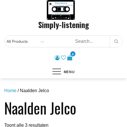
Skip
to
content
Simply-listening
0
MENU
Home
/ Naalden Jelco
Naalden Jelco
Gesorteerd
Toont alle 3 resultaten