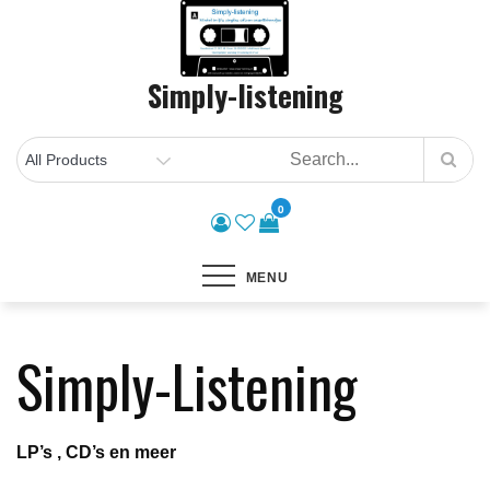
Skip
to
content
Simply-listening
0
MENU
Simply-Listening
LP’s , CD’s en meer