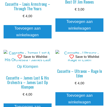
Best Of Jim Reeves
Cassette – Louis Armstrong –
Through The Years
€
3,00
€
4,00
Toevoegen aan
Toevoegen aan
winkelwagen
winkelwagen
Save to Wishlist
Save to Wishlist
Cassette – Ultravox – Rage In
Eden
Cassette – James Last & His
Orchestra – James Last Op
€
4,00
Klompen
€
4,00
Toevoegen aan
winkelwagen
Toevoegen aan