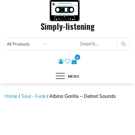
Skip
to
content
Simply-listening
0
MENU
Home
/
Soul - Funk
/ Albino Gorilla – Detroit Sounds
Save to Wishlist