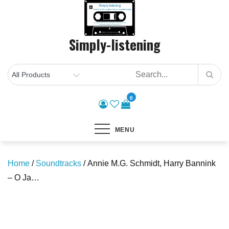
Skip
to
content
Simply-listening
0
MENU
Home
/
Soundtracks
/ Annie M.G. Schmidt, Harry Bannink
– O Ja…
Save to Wishlist