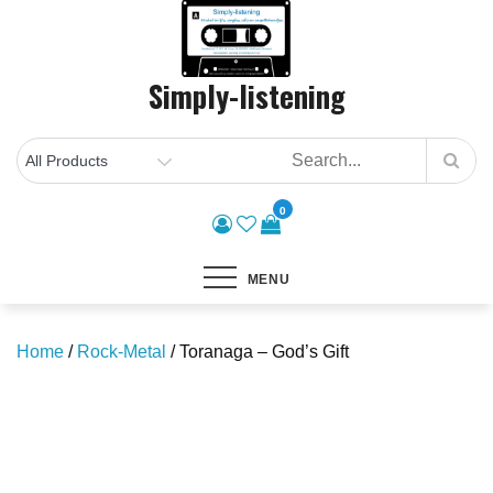
Skip
to
content
Simply-listening
0
MENU
Home
/
Rock-Metal
/ Toranaga – God’s Gift
Save to Wishlist