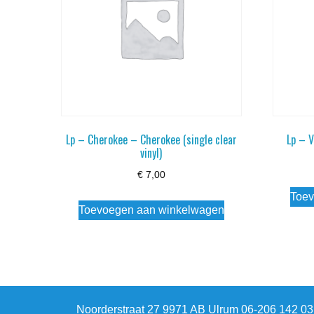
Lp – Cherokee – Cherokee (single clear
Lp – 
vinyl)
€
7,00
Toev
Toevoegen aan winkelwagen
Noorderstraat 27 9971 AB Ulrum 06-206 142 0