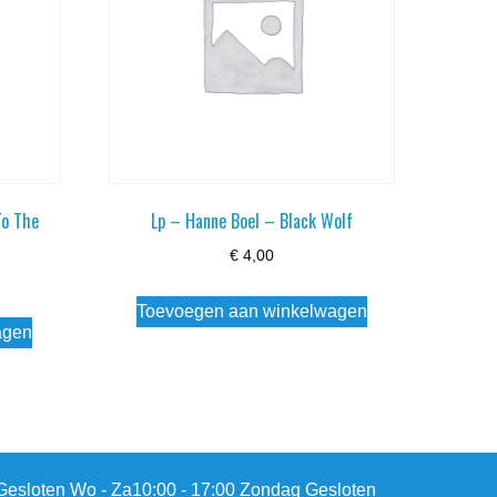
To The
Lp – Hanne Boel – Black Wolf
€
4,00
Toevoegen aan winkelwagen
agen
esloten Wo - Za10:00 - 17:00 Zondag Gesloten