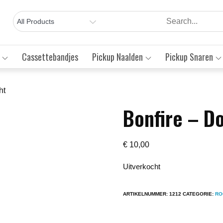
Cassettebandjes
Pickup Naalden
Pickup Snaren
ht
Bonfire – Do
Save to Wishlist
€
10,00
Uitverkocht
ARTIKELNUMMER:
1212
CATEGORIE:
RO