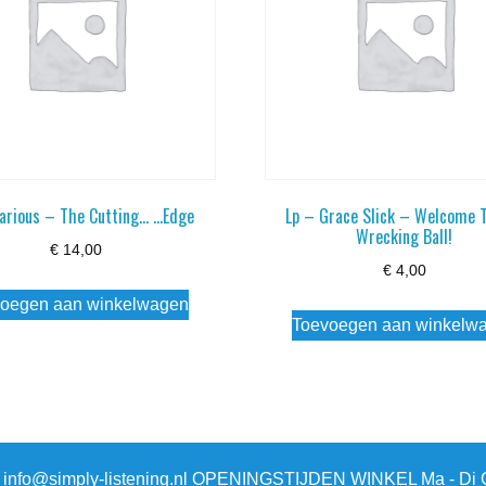
Various – The Cutting… …Edge
Lp – Grace Slick – Welcome 
Wrecking Ball!
€
14,00
€
4,00
oegen aan winkelwagen
Toevoegen aan winkelw
3 info@simply-listening.nl OPENINGSTIJDEN WINKEL Ma - Di G