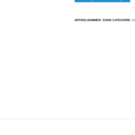
-
Bill
ARTIKELNUMMER:
32898
CATEGORIE:
C
Haley
&
The
Comets
-
Rock
Around
The
Clock
aantal