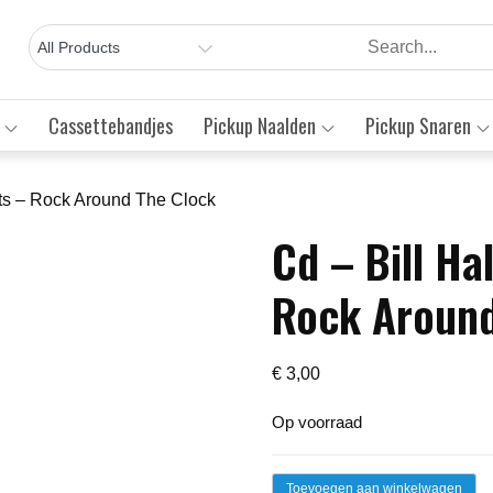
Cassettebandjes
Pickup Naalden
Pickup Snaren
ts – Rock Around The Clock
Cd – Bill H
Save to Wishlist
Rock Around
€
3,00
Op voorraad
Cd
Toevoegen aan winkelwagen