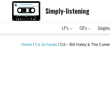
Skip
Simply-listening
to
content
LP’s
CD’s
Singles
Home
/
Cd 2e hands
/ Cd – Bill Haley & The Come