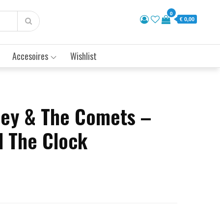
0
€ 0,00
Accesoires
Wishlist
aley & The Comets –
 The Clock