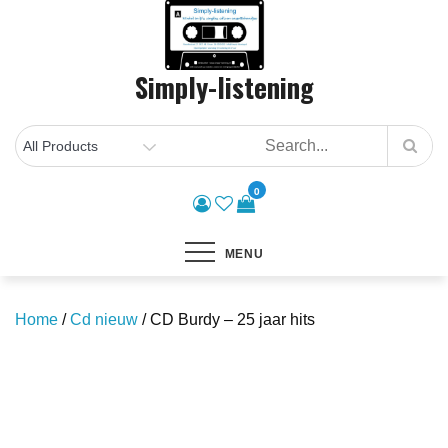
Skip
to
content
Simply-listening
0
MENU
Home
/
Cd nieuw
/ CD Burdy – 25 jaar hits
Save to Wishlist