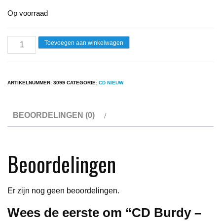
Op voorraad
CD
Toevoegen aan winkelwagen
Burdy
-
25
ARTIKELNUMMER:
3099
CATEGORIE:
CD NIEUW
jaar
hits
BEOORDELINGEN (0)
aantal
Beoordelingen
Er zijn nog geen beoordelingen.
Wees de eerste om “CD Burdy –