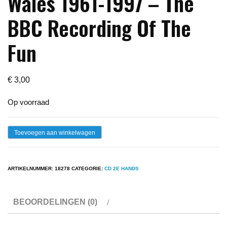
Wales 1961-1997 – The
BBC Recording Of The
Fun
€
3,00
Op voorraad
Cd
Toevoegen aan winkelwagen
-
Diana
ARTIKELNUMMER:
18278
CATEGORIE:
CD 2E HANDS
Princess
Of
BEOORDELINGEN (0)
Wales
1961-