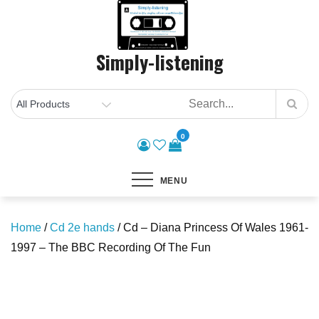
Skip
to
content
Simply-listening
0
MENU
Home
/
Cd 2e hands
/ Cd – Diana Princess Of Wales 1961-
1997 – The BBC Recording Of The Fun
Save to Wishlist