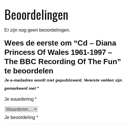
1997
Beoordelingen
-
The
BBC
Er zijn nog geen beoordelingen.
Recording
Wees de eerste om “Cd – Diana
Of
Princess Of Wales 1961-1997 –
The
Fun
The BBC Recording Of The Fun”
aantal
te beoordelen
Je e-mailadres wordt niet gepubliceerd.
Vereiste velden zijn
gemarkeerd met
*
Je waardering
*
Je beoordeling
*