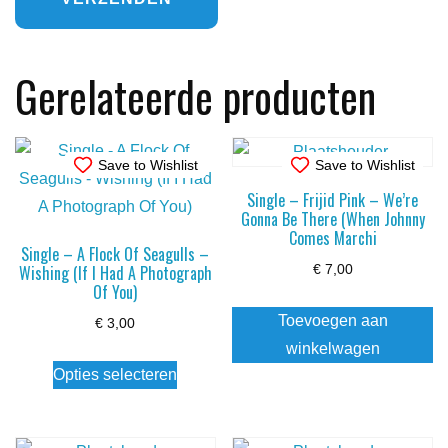
Gerelateerde producten
Save to Wishlist
Save to Wishlist
Single – Frijid Pink – We’re
Gonna Be There (When Johnny
Comes Marchi
Single – A Flock Of Seagulls –
Wishing (If I Had A Photograph
€
7,00
Of You)
Toevoegen aan
€
3,00
winkelwagen
Dit
Opties selecteren
product
heeft
meerdere