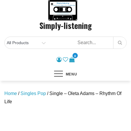
Skip
to
content
Simply-listening
0
MENU
Home
/
Singles Pop
/ Single – Oleta Adams – Rhythm Of
Life
Save to Wishlist