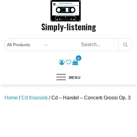
Skip
to
content
Simply-listening
0
MENU
Home
/
Cd Klassiek
/ Cd – Handel – Concerti Grossi Op. 3
Save to Wishlist