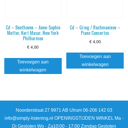
Cd – Beethoven – Anne-Sophie
Cd – Grieg / Rachmaninov –
Mutter, Kurt Masur, New York
Piano Concertos
Philharmon
€
4,00
€
4,00
Toevoegen aan
Toevoegen aan
winkelwagen
winkelwagen
Noorderstraat 27 9971 AB Ulrum 06-206 142 03
info@simply-listening.nl OPENINGSTIJDEN WINKEL Ma -
Di Gesloten Wo - Za10:00 - 17:00 Zondag Gesloten