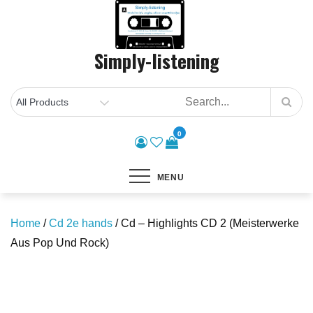
Skip
to
content
Simply-listening
0
MENU
Home
/
Cd 2e hands
/ Cd – Highlights CD 2 (Meisterwerke
Aus Pop Und Rock)
Save to Wishlist