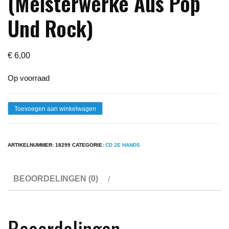
(Meisterwerke Aus Pop
Und Rock)
€
6,00
Op voorraad
Cd
Toevoegen aan winkelwagen
-
Highlights
ARTIKELNUMMER:
18299
CATEGORIE:
CD 2E HANDS
CD
2
BEOORDELINGEN (0)
(Meisterwerke
Aus
Pop
Beoordelingen
Und