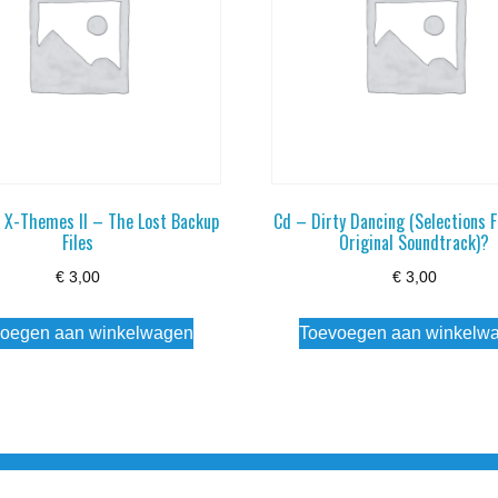
 X-Themes II – The Lost Backup
Cd – Dirty Dancing (Selections 
Files
Original Soundtrack)?
€
3,00
€
3,00
oegen aan winkelwagen
Toevoegen aan winkelw
3 info@simply-listening.nl OPENINGSTIJDEN WINKEL Ma - Di G