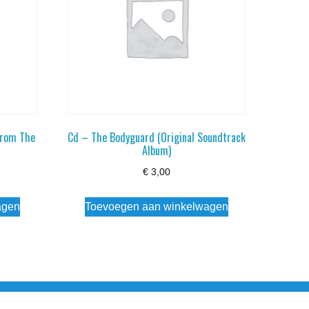
From The
Cd – The Bodyguard (Original Soundtrack
Album)
€
3,00
agen
Toevoegen aan winkelwagen
esloten Wo - Za10:00 - 17:00 Zondag Gesloten