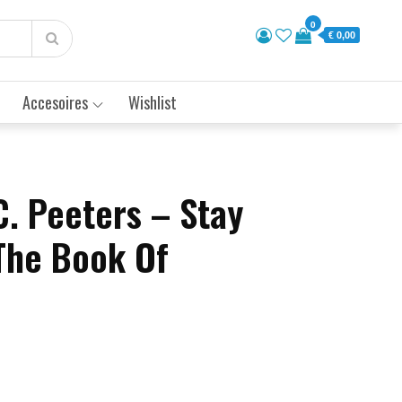
0
€ 0,00
Accesoires
Wishlist
C. Peeters – Stay
 The Book Of