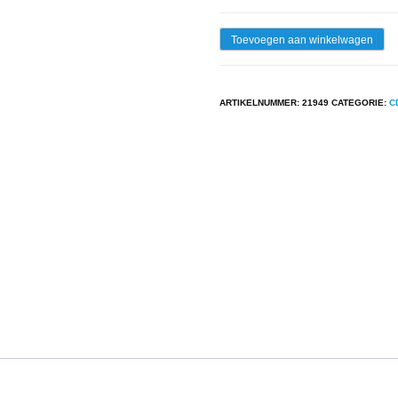
Cd
Toevoegen aan winkelwagen
-
Jack
ARTIKELNUMMER:
21949
CATEGORIE:
C
J.C.
Peeters
-
Stay
Erusa
(Find
The
Book
Of
Knowledge
aantal