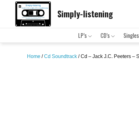
Skip
Simply-listening
to
content
LP’s
CD’s
Singles
Home
/
Cd Soundtrack
/ Cd – Jack J.C. Peeters –