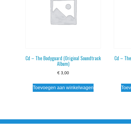
Cd – The Bodyguard (Original Soundtrack
Cd – The
Album)
€
3,00
Toevoegen aan winkelwagen
Toev
Noorderstraat 27 9971 AB Ulrum 06-206 142 0