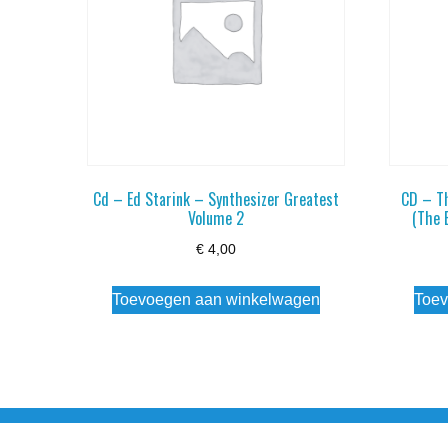
Cd – Ed Starink – Synthesizer Greatest
CD – T
Volume 2
(The 
€
4,00
Toevoegen aan winkelwagen
Toev
Noorderstraat 27 9971 AB Ulrum 06-206 142 0