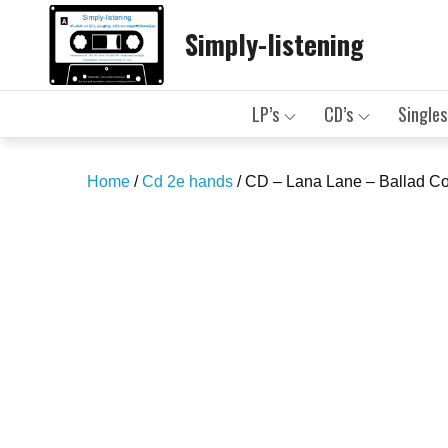
Skip
Simply-listening
to
content
LP’s
CD’s
Singles
Home
/
Cd 2e hands
/ CD – Lana Lane – Ballad Co