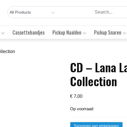
Cassettebandjes
Pickup Naalden
Pickup Snaren
llection
CD – Lana L
Save to Wishlist
Collection
€
7,00
Op voorraad
CD
Toevoegen aan winkelwagen