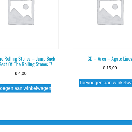
he Rolling Stones – Jump Back
CD – Area – Agate Line
Best Of The Rolling Stones ‘7
€
15,00
€
4,00
Toevoegen aan winkelw
oegen aan winkelwagen
3 info@simply-listening.nl OPENINGSTIJDEN WINKEL Ma - Di G