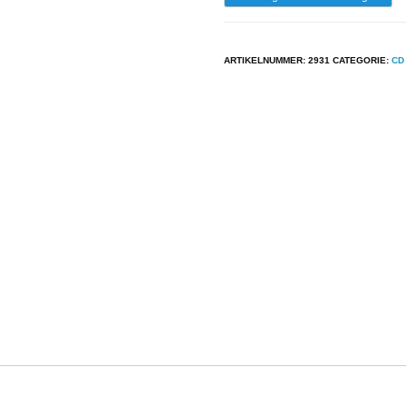
-
Lana
ARTIKELNUMMER:
2931
CATEGORIE:
CD
Lane
-
Ballad
Collection
aantal