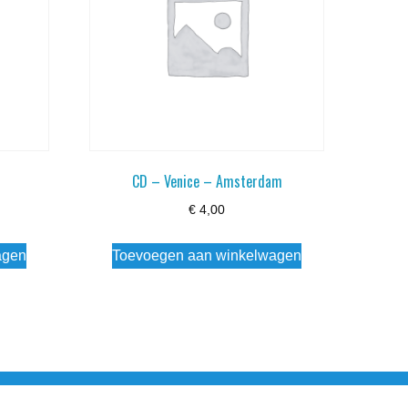
s
CD – Venice – Amsterdam
€
4,00
agen
Toevoegen aan winkelwagen
esloten Wo - Za10:00 - 17:00 Zondag Gesloten