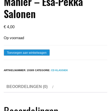
Mahler – Esa-Pekka
Salonen
€
4,00
Op voorraad
Cd
Toevoegen aan winkelwagen
-
Placido
ARTIKELNUMMER:
19389
CATEGORIE:
CD KLASSIEK
Domingo
-
BEOORDELINGEN (0)
Mahler
-
Esa-
Beoordelingen
Pekka