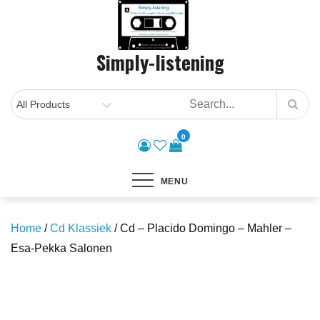
Skip
to
content
Simply-listening
0
MENU
Home
/
Cd Klassiek
/ Cd – Placido Domingo – Mahler –
Esa-Pekka Salonen
Save to Wishlist