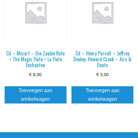
Cd – Mozart – Die Zauberflote
Cd – Henry Purcell – Jeffrey
= The Magic Flute = La Flute
Dooley, Howard Crook – Airs &
Enchantee
Duets
€
8,00
€
3,00
Toevoegen aan
Toevoegen aan
winkelwagen
winkelwagen