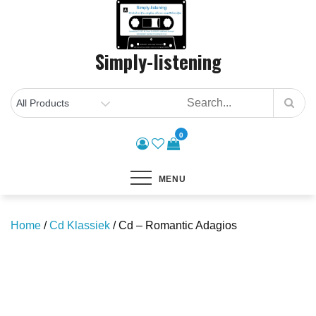
Skip
to
content
Simply-listening
0
MENU
Home
/
Cd Klassiek
/ Cd – Romantic Adagios
Save to Wishlist