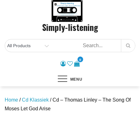
Skip
to
content
Simply-listening
0
MENU
Home
/
Cd Klassiek
/ Cd – Thomas Linley – The Song Of
Moses Let God Arise
Save to Wishlist