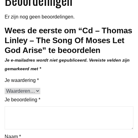
Let
God
Er zijn nog geen beoordelingen.
Arise
Wees de eerste om “Cd – Thomas
aantal
Linley – The Song Of Moses Let
God Arise” te beoordelen
Je e-mailadres wordt niet gepubliceerd.
Vereiste velden zijn
gemarkeerd met
*
Je waardering
*
Je beoordeling
*
Naam
*