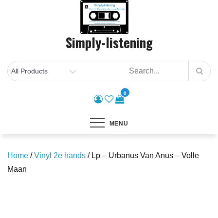
Skip
to
content
Simply-listening
0
MENU
Home
/
Vinyl 2e hands
/ Lp – Urbanus Van Anus – Volle
Maan
Save to Wishlist