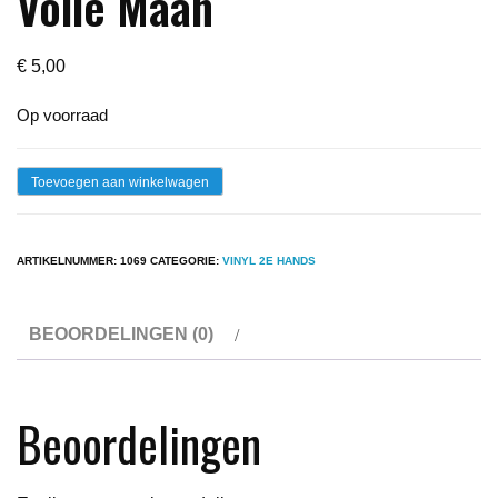
Volle Maan
€
5,00
Op voorraad
Lp
Toevoegen aan winkelwagen
-
Urbanus
ARTIKELNUMMER:
1069
CATEGORIE:
VINYL 2E HANDS
Van
Anus
BEOORDELINGEN (0)
-
Volle
Maan
Beoordelingen
aantal