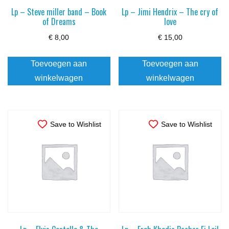
Lp – Steve miller band – Book
Lp – Jimi Hendrix – The cry of
of Dreams
love
€
8,00
€
15,00
Toevoegen aan
Toevoegen aan
winkelwagen
winkelwagen
Save to Wishlist
Save to Wishlist