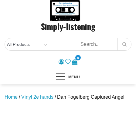
Skip
to
content
Simply-listening
0
MENU
Home
/
Vinyl 2e hands
/ Dan Fogelberg Captured Angel
Save to Wishlist