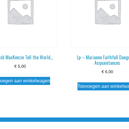
ick MacKenzie Tell the World…
Lp – Marianne Faithfull Dang
Acquaintances
€
5,00
€
6,00
oegen aan winkelwagen
Toevoegen aan winkelw
3 info@simply-listening.nl OPENINGSTIJDEN WINKEL Ma - Di G