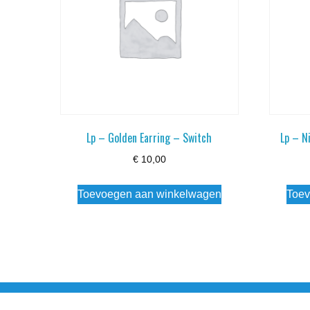
Lp – Golden Earring – Switch
Lp – N
€
10,00
Toevoegen aan winkelwagen
Toev
Noorderstraat 27 9971 AB Ulrum 06-206 142 0