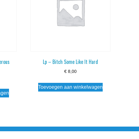
erous
Lp – Bitch Some Like It Hard
€
8,00
Toevoegen aan winkelwagen
agen
esloten Wo - Za10:00 - 17:00 Zondag Gesloten