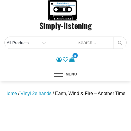
Skip
to
content
Simply-listening
0
MENU
Home
/
Vinyl 2e hands
/ Earth, Wind & Fire – Another Time
Save to Wishlist