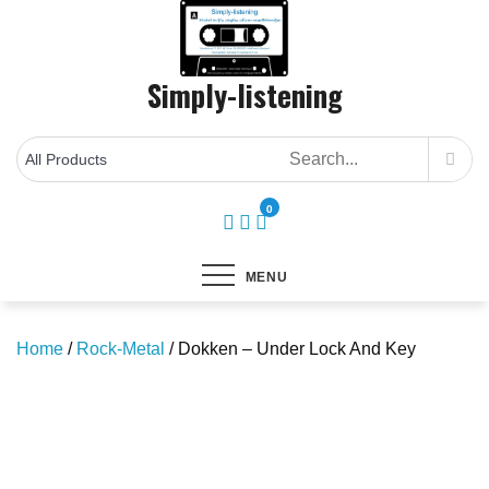
Skip
to
content
Simply-listening
0
MENU
Home
/
Rock-Metal
/ Dokken – Under Lock And Key
Save to Wishlist