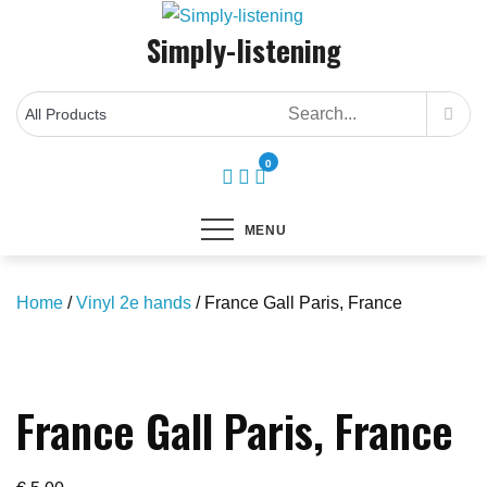
Skip
Simply-listening
to
content
0
MENU
Home
/
Vinyl 2e hands
/ France Gall Paris, France
Save to Wishlist
France Gall Paris, France