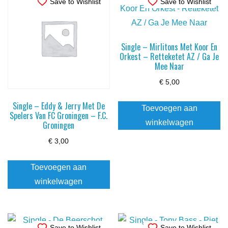
Save to Wishlist
Save to Wishlist
Single – Mirlitons Met Koor En
Orkest – Retteketet AZ / Ga Je
Mee Naar
€
5,00
Single – Eddy & Jerry Met De
Toevoegen aan
Spelers Van FC Groningen – F.C.
winkelwagen
Groningen
€
3,00
Toevoegen aan
winkelwagen
Save to Wishlist
Save to Wishlist