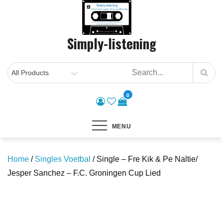
Skip
to
content
Simply-listening
0
MENU
Home
/
Singles Voetbal
/ Single – Fre Kik & Pe Naltie/
Jesper Sanchez – F.C. Groningen Cup Lied
Save to Wishlist