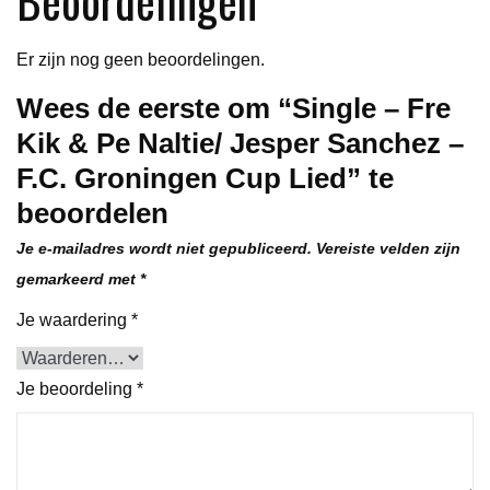
-
F.C.
Er zijn nog geen beoordelingen.
Groningen
Wees de eerste om “Single – Fre
Cup
Kik & Pe Naltie/ Jesper Sanchez –
Lied
aantal
F.C. Groningen Cup Lied” te
beoordelen
Je e-mailadres wordt niet gepubliceerd.
Vereiste velden zijn
gemarkeerd met
*
Je waardering
*
Je beoordeling
*