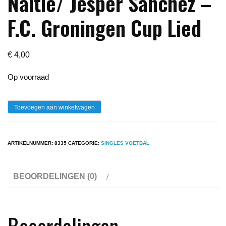
Naltie/ Jesper Sanchez –
F.C. Groningen Cup Lied
€
4,00
Op voorraad
Single
Toevoegen aan winkelwagen
-
Fre
ARTIKELNUMMER:
8335
CATEGORIE:
SINGLES VOETBAL
Kik
&
BEOORDELINGEN (0)
Pe
Naltie/
Jesper
Beoordelingen
Sanchez