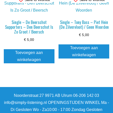
Single – De Beerschot
Single – Tony Bass – Piet Hein
Supporters – Den Beerschot Is
(De Zilvervloot) / Geen Woorden
Zo Groot / Beersch
€
5,00
€
5,00
Toevoegen aan
Toevoegen aan
winkelwagen
winkelwagen
Noorderstraat 27 9971 AB Ulrum 06-206 142 03
info@simply-listening.nl OPENINGSTIJDEN WINKEL Ma -
Di Gesloten Wo - Za10:00 - 17:00 Zondag Gesloten