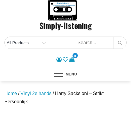
Skip
to
content
Simply-listening
0
MENU
Home
/
Vinyl 2e hands
/ Harry Sacksioni – Strikt
Persoonlijk
Save to Wishlist